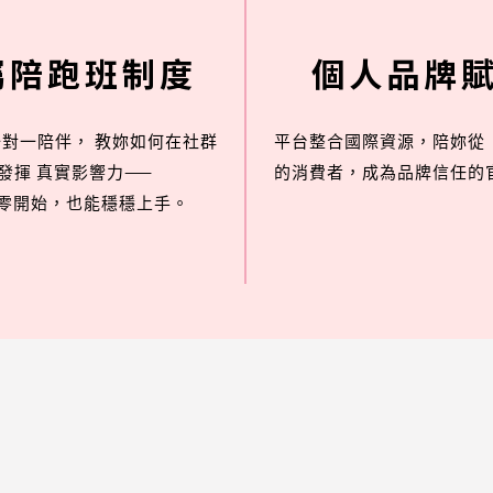
屬陪跑班制度
個人品牌
一對一陪伴，
教妳如何在社群
平台整合國際資源，陪妳從
發揮
真實影響力——
的消費者，成為品牌信任的
零開始，也能穩穩上手。