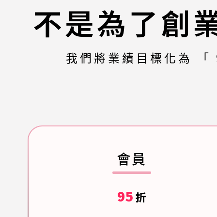
不是為了創
我們將業績目標化為 「 
會員
95
折