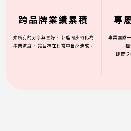
跨品牌業績累積
專
妳所有的分享與喜好，
都能同步轉化為
專業團隊
事業進度，
讓目標在日常中自然達成。
裡
即使從