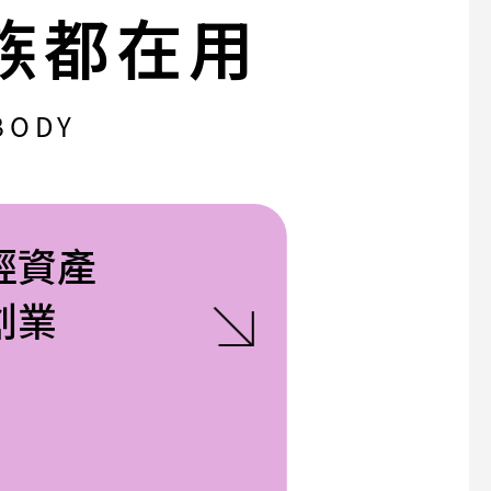
族都在用
BODY
輕資產
創業