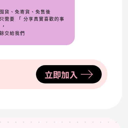
囤貨、免寄貨、免售後
只需要 「 分享真實喜歡的事
 ，
餘交給我們
立即加入