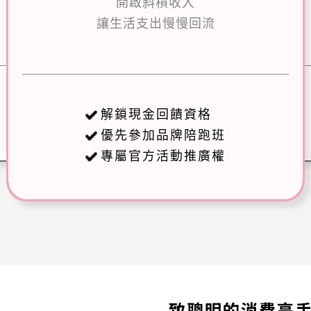
開啟斜槓收入
讓生活支出慢慢回流
解鎖現金回饋資格
優先參加品牌陪跑班
專屬官方活動推廣權
致聰明的消費高