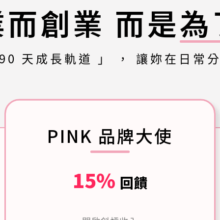
業而創業
而是
為
90 天成長軌道 」 ，
讓妳在日常分
PINK 品牌大使
15%
回饋