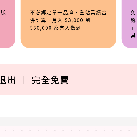
與賺
不必綁定單一品牌，全站業績合
免
併計算，月入 $3,000 到
妳
$30,000 都有人做到
」
其
退出 ｜ 完全免費