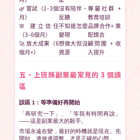
🌿 嘗試（1–3個
沒有陪伴、
專屬社群 +
月）
反饋
教育培訓
🌸 建立信任
不知道怎麼
品牌合作+ 業
（3–6個月）
變現
配媒合
🚀 放大成果（6
想做大但沒
顧問團 + 收
個月+）
資源
入提升
五、上班族副業最常見的 3 個誤
區
誤區 1：等準備好再開始
「再研究一下」、「等我有時間再說」
——這是副業最大的殺手。
市場永遠在變，最好的時機就是現在。先
開始，邊做邊調整，才是正確的心態。