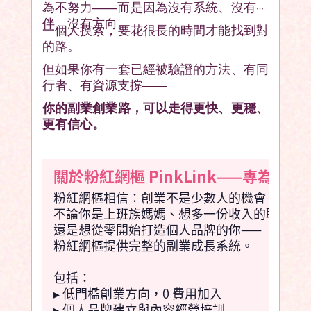
為不努力——而是因為沒有系統、沒有陪
伴、沒有方向。
一個人摸索，要花很長的時間才能找到對
的路。
但如果你有一套已經被驗證的方法、有同
行者、有資源支撐——
你的副業創業路，可以走得更快、更穩、
更有信心。
關於粉紅網樞 PinkLink——專為
粉紅網樞相信：創業不是少數人的機會。
不論你是上班族媽媽、想多一份收入的職場女
還是想從零開始打造個人品牌的你——
粉紅網樞提供完整的副業成長系統。
包括：
▸ 低門檻創業方向，0 費用加入
▸ 個人品牌建立與內容經營培訓