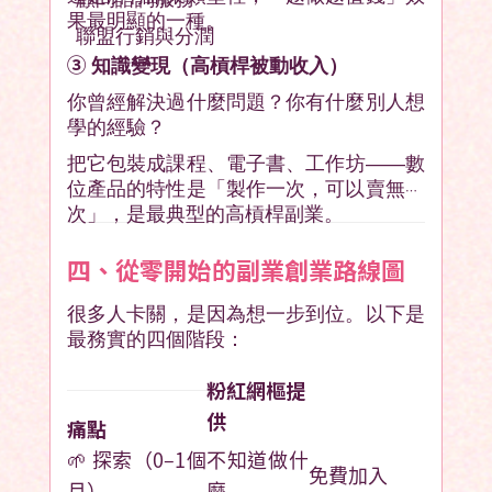
果最明顯的一種。
聯盟行銷與分潤
③
知識變現（高槓桿被動收入）
你曾經解決過什麼問題？你有什麼別人想
學的經驗？
把它包裝成課程、電子書、工作坊——數
位產品的特性是「製作一次，可以賣無數
次」，是最典型的高槓桿副業。
四、從零開始的副業創業路線圖
很多人卡關，是因為想一步到位。以下是
最務實的四個階段：
粉紅網樞提
供
痛點
🌱 探索（0–1個
不知道做什
免費加入
月）
麼