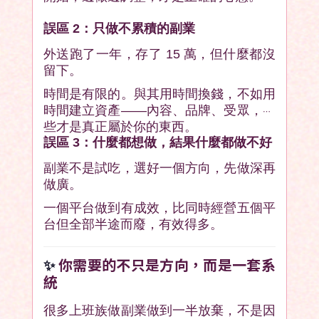
誤區 2：只做不累積的副業
外送跑了一年，存了 15 萬，但什麼都沒
留下。
時間是有限的。與其用時間換錢，不如用
時間建立資產——內容、品牌、受眾，這
些才是真正屬於你的東西。
誤區 3：什麼都想做，結果什麼都做不好
副業不是試吃，選好一個方向，先做深再
做廣。
一個平台做到有成效，比同時經營五個平
台但全部半途而廢，有效得多。
✨
你需要的不只是方向，而是一套系
統
很多上班族做副業做到一半放棄，不是因