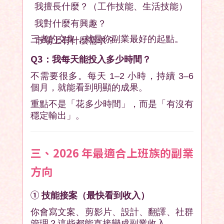
我擅長什麼？（工作技能、生活技能）
我對什麼有興趣？
三者的交集，就是你副業最好的起點。
市場上有什麼需求？
Q3
：我每天能投入多少時間？
不需要很多。每天 1–2 小時，持續 3–6
個月，就能看到明顯的成果。
重點不是「花多少時間」，而是「有沒有
穩定輸出」。
三、2026 年最適合上班族的副業
方向
①
技能接案（最快看到收入）
你會寫文案、剪影片、設計、翻譯、社群
管理？這些都能直接變成副業收入。