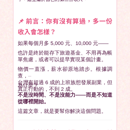
📌
前言：你有沒有算過，多一份
收入會怎樣？
如果每個月多 5,000 元、10,000 元——
也許是終於能存下旅遊基金、不用再為帳
單焦慮，或者可以提早實現某個計畫。
物價一直漲，薪水卻原地踏步。根據調
查，
台灣有超過 6 成的上班族想發展副業，但
為什麼？
真正行動的，不到 2 成。
不是沒時間、不是沒能力——而是不知道
從哪裡開始。
這篇文章，就是要幫你解決這個問題。