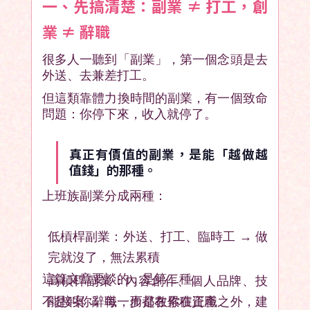
一、先搞清楚：副業 ≠ 打工，創
業 ≠ 辭職
很多人一聽到「副業」，第一個念頭是去
外送、去兼差打工。
但這類靠體力換時間的副業，有一個致命
問題：你停下來，收入就停了。
真正有價值的副業，是能「越做越
值錢」的那種。
上班族副業分成兩種：
低槓桿副業：外送、打工、臨時工 → 做
完就沒了，無法累積
這篇文章要談的，是第二種。
高槓桿副業：內容創作、個人品牌、技
不是叫你辭職，而是教你在正職之外，建
能接案 → 每一步都在累積資產