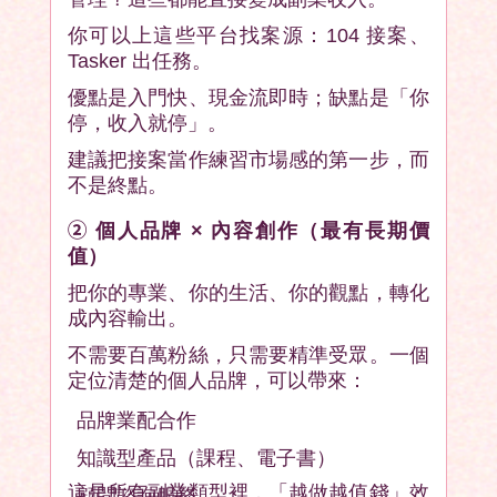
你可以上這些平台找案源：104 接案、
Tasker 出任務。
優點是入門快、現金流即時；缺點是「你
停，收入就停」。
建議把接案當作練習市場感的第一步，而
不是終點。
②
個人品牌 × 內容創作（最有長期價
值）
把你的專業、你的生活、你的觀點，轉化
成內容輸出。
不需要百萬粉絲，只需要精準受眾。一個
定位清楚的個人品牌，可以帶來：
品牌業配合作
知識型產品（課程、電子書）
這是所有副業類型裡，「越做越值錢」效
顧問諮詢服務