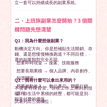
立一套可以持續成長的副業系統。
二、上班族副業怎麼開始？3 個關
鍵問題先想清楚
Q1
：我為什麼想做副業？
動機決定方向。你是想補貼生活開銷、存
錢、還是想慢慢轉換跑道？不同目標，要
選的副業類型完全不同。
想要即時現金 → 接案、技能服務
想要長期累積 → 個人品牌、內容創作、
知識變現
Q2
：我有什麼可以拿出來用的？
想要被動收入 → 數位產品、聯盟行銷、
不需要特殊背景。你在工作上用到的技
課程
能、你生活中累積的經歷，都可能是別人
願意付費的價值。
試著列出三個欄位：