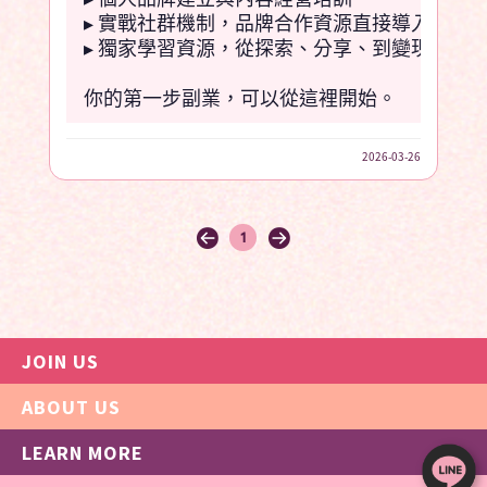
▸ 實戰社群機制，品牌合作資源直接導入
▸ 獨家學習資源，從探索、分享、到變現全程
你的第一步副業，可以從這裡開始。
2026-03-26
1
JOIN US
首頁
ABOUT US
共創計畫
團隊資源
LEARN MORE